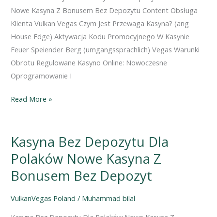
Nowe Kasyna Z Bonusem Bez Depozytu Content Obsługa
+
Klienta Vulkan Vegas Czym Jest Przewaga Kasyna? (ang
A
House Edge) Aktywacja Kodu Promocyjnego W Kasynie
Hundred
Feuer Speiender Berg (umgangssprachlich) Vegas Warunki
Twenty
Obrotu Regulowane Kasyno Online: Nowoczesne
Five
Oprogramowanie I
F
Read More »
Kasyna Bez Depozytu Dla
Kasyna
Bez
Polaków Nowe Kasyna Z
Depozytu
Bonusem Bez Depozyt
Dla
Polaków
VulkanVegas Poland
/
Muhammad bilal
Nowe
Kasyna Bez Depozytu Dla Polaków Nowe Kasyna Z