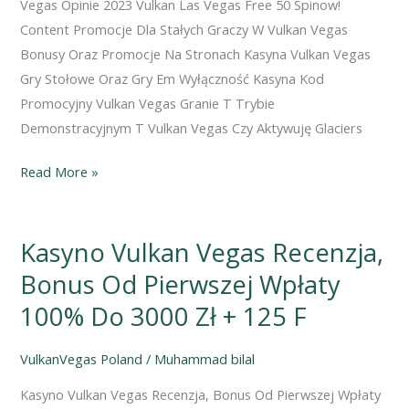
Vegas Opinie 2023 Vulkan Las Vegas Free 50 Spinow!
W
Content Promocje Dla Stałych Graczy W Vulkan Vegas
Polsc
Bonusy Oraz Promocje Na Stronach Kasyna Vulkan Vegas
Gry Stołowe Oraz Gry Em Wyłączność Kasyna Kod
Promocyjny Vulkan Vegas Granie T Trybie
Demonstracyjnym T Vulkan Vegas Czy Aktywuję Glaciers
Read More »
Kasyno Vulkan Vegas Recenzja,
Kasyno
Vulkan
Bonus Od Pierwszej Wpłaty
Vegas
100% Do 3000 Zł + 125 F
Recenzja,
Bonus
VulkanVegas Poland
/
Muhammad bilal
Od
Kasyno Vulkan Vegas Recenzja, Bonus Od Pierwszej Wpłaty
Pierwszej