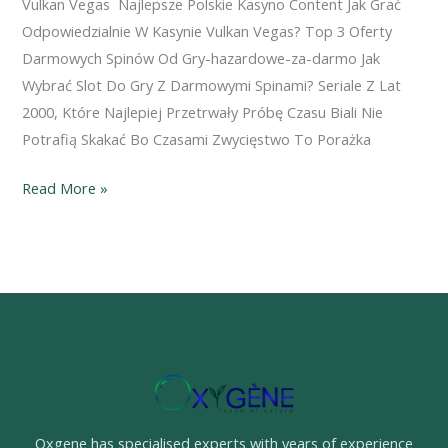
Vulkan Vegas ️ Najlepsze Polskie Kasyno Content Jak Grać
Odpowiedzialnie W Kasynie Vulkan Vegas? Top 3 Oferty
Darmowych Spinów Od Gry-hazardowe-za-darmo Jak
Wybrać Slot Do Gry Z Darmowymi Spinami? Seriale Z Lat
2000, Które Najlepiej Przetrwały Próbę Czasu Biali Nie
Potrafią Skakać Bo Czasami Zwycięstwo To Porażka
Read More »
Oxgene has specialised experts with years of experience