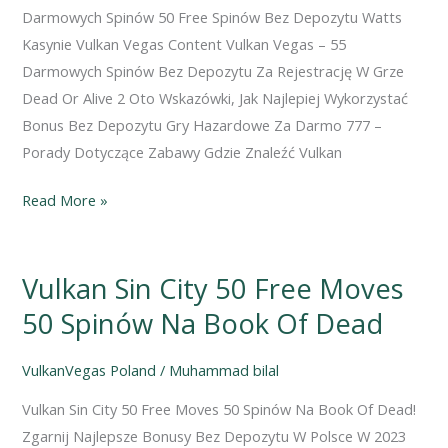
Darmowych Spinów 50 Free Spinów Bez Depozytu Watts
Darmowych
Kasynie Vulkan Vegas Content Vulkan Vegas – 55
Spinó
Darmowych Spinów Bez Depozytu Za Rejestrację W Grze
Dead Or Alive 2 Oto Wskazówki, Jak Najlepiej Wykorzystać
Bonus Bez Depozytu Gry Hazardowe Za Darmo 777 –
Porady Dotyczące Zabawy Gdzie Znaleźć Vulkan
Read More »
Vulkan Sin City 50 Free Moves
Vulkan
Sin
50 Spinów Na Book Of Dead
City
50
VulkanVegas Poland
/
Muhammad bilal
Free
Vulkan Sin City 50 Free Moves 50 Spinów Na Book Of Dead!
Moves
Zgarnij Najlepsze Bonusy Bez Depozytu W Polsce W 2023
50